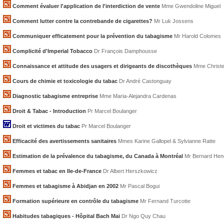
Comment évaluer l'application de l'interdiction de vente
Mme Gwendoline Miguel
Comment lutter contre la contrebande de cigarettes?
Mr Luk Jossens
Communiquer efficatement pour la prévention du tabagisme
Mr Harold Colomes
Complicité d'Imperial Tobacco
Dr François Damphousse
Connaissance et attitude des usagers et dirigeants de discothèques
Mme Christe
Cours de chimie et toxicologie du tabac
Dr André Castonguay
Diagnostic tabagisme entreprise
Mme Maria-Alejandra Cardenas
Droit & Tabac - Introduction
Pr Marcel Boulanger
Droit et victimes du tabac
Pr Marcel Boulanger
Efficacité des avertissements sanitaires
Mmes Karine Gallopel & Sylvianne Ratte
Estimation de la prévalence du tabagisme, du Canada à Montréal
Mr Bernard He
Femmes et tabac en Ile-de-France
Dr Albert Herszkowicz
Femmes et tabagisme à Abidjan en 2002
Mr Pascal Bogui
Formation supérieure en contrôle du tabagisme
Mr Fernand Turcotte
Habitudes tabagiques - Hôpital Bach Mai
Dr Ngo Quy Chau