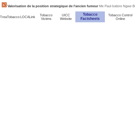
Valorisation de la position strategique de l’ancien fumeur
Me Paul-Isidore Ngwe-Be
Tobacco
Tobacco
UICC
Tobacco Control
TreaTobacco
LOCALink
Factsheets
Victims
Website
Online