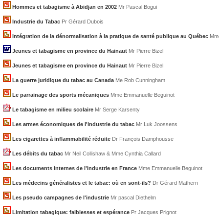
Hommes et tabagisme à Abidjan en 2002
Mr Pascal Bogui
Industrie du Tabac
Pr Gérard Dubois
Intégration de la dénormalisation à la pratique de santé publique au Québec
Mme
Jeunes et tabagisme en province du Hainaut
Mr Pierre Bizel
Jeunes et tabagisme en province du Hainaut
Mr Pierre Bizel
La guerre juridique du tabac au Canada
Me Rob Cunningham
Le parrainage des sports mécaniques
Mme Emmanuelle Beguinot
Le tabagisme en milieu scolaire
Mr Serge Karsenty
Les armes économiques de l'industrie du tabac
Mr Luk Joossens
Les cigarettes à inflammabilité réduite
Dr François Damphousse
Les débits du tabac
Mr Neil Collishaw & Mme Cynthia Callard
Les documents internes de l'industrie en France
Mme Emmanuelle Beguinot
Les médecins généralistes et le tabac: où en sont-ils?
Dr Gérard Mathern
Les pseudo campagnes de l'industrie
Mr pascal Diethelm
Limitation tabagique: faiblesses et espérance
Pr Jacques Prignot