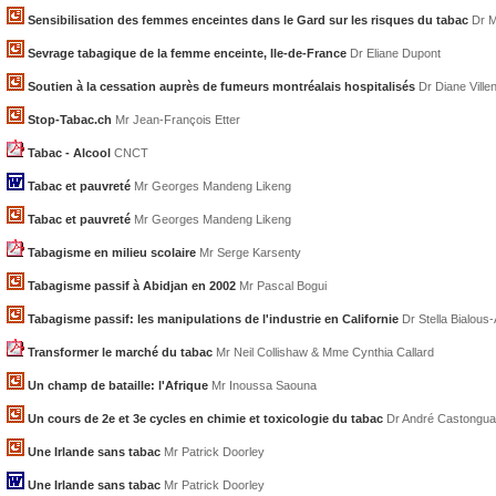
Sensibilisation des femmes enceintes dans le Gard sur les risques du tabac
Dr M
Sevrage tabagique de la femme enceinte, Ile-de-France
Dr Eliane Dupont
Soutien à la cessation auprès de fumeurs montréalais hospitalisés
Dr Diane Ville
Stop-Tabac.ch
Mr Jean-François Etter
Tabac - Alcool
CNCT
Tabac et pauvreté
Mr Georges Mandeng Likeng
Tabac et pauvreté
Mr Georges Mandeng Likeng
Tabagisme en milieu scolaire
Mr Serge Karsenty
Tabagisme passif à Abidjan en 2002
Mr Pascal Bogui
Tabagisme passif: les manipulations de l'industrie en Californie
Dr Stella Bialous
Transformer le marché du tabac
Mr Neil Collishaw & Mme Cynthia Callard
Un champ de bataille: l'Afrique
Mr Inoussa Saouna
Un cours de 2e et 3e cycles en chimie et toxicologie du tabac
Dr André Castongu
Une Irlande sans tabac
Mr Patrick Doorley
Une Irlande sans tabac
Mr Patrick Doorley