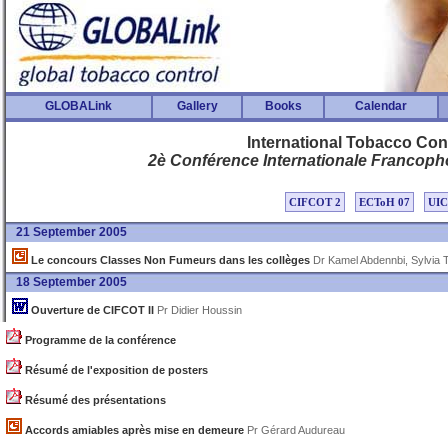
GLOBALink
Gallery
Books
Calendar
International Tobacco Co
2è Conférence Internationale Francoph
CIFCOT 2
ECToH 07
UIC
21 September 2005
Le concours Classes Non Fumeurs dans les collèges
Dr Kamel Abdennbi, Sylvia 
18 September 2005
Ouverture de CIFCOT II
Pr Didier Houssin
Programme de la conférence
Résumé de l'exposition de posters
Résumé des présentations
Accords amiables après mise en demeure
Pr Gérard Audureau