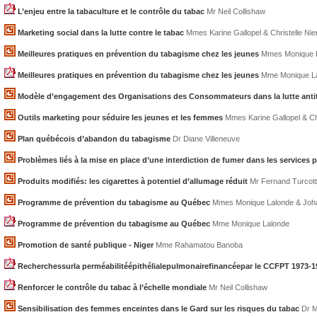
L’enjeu entre la tabaculture et le contrôle du tabac
Mr Neil Collishaw
Marketing social dans la lutte contre le tabac
Mmes Karine Gallopel & Christelle Nie
Meilleures pratiques en prévention du tabagisme chez les jeunes
Mmes Monique L
Meilleures pratiques en prévention du tabagisme chez les jeunes
Mme Monique L
Modèle d’engagement des Organisations des Consommateurs dans la lutte anti
Outils marketing pour séduire les jeunes et les femmes
Mmes Karine Gallopel & Chr
Plan québécois d’abandon du tabagisme
Dr Diane Villeneuve
Problèmes liés à la mise en place d’une interdiction de fumer dans les services 
Produits modifiés: les cigarettes à potentiel d’allumage réduit
Mr Fernand Turcot
Programme de prévention du tabagisme au Québec
Mmes Monique Lalonde & Joh
Programme de prévention du tabagisme au Québec
Mme Monique Lalonde
Promotion de santé publique - Niger
Mme Rahamatou Banoba
Recherchessurla perméabilitéépithélialepulmonairefinancéepar le CCFPT 1973-1
Renforcer le contrôle du tabac à l’échelle mondiale
Mr Neil Collishaw
Sensibilisation des femmes enceintes dans le Gard sur les risques du tabac
Dr M